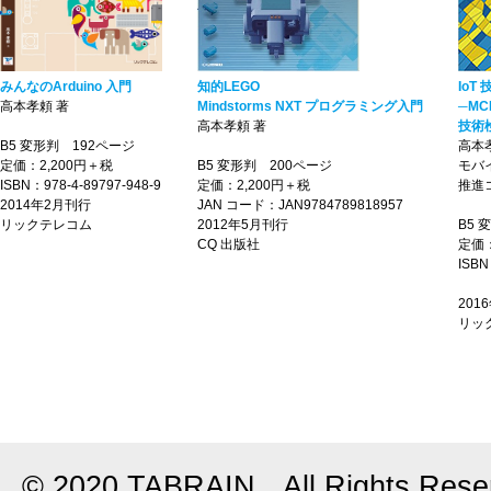
みんなのArduino 入門
知的LEGO
IoT
高本孝頼 著
Mindstorms NXT プログラミング入門
─MC
高本孝頼 著
技術
B5 変形判 192ページ
高本
定価：2,200円＋税
B5 変形判 200ページ
モバ
ISBN：978-4-89797-948-9
定価：2,200円＋税
推進
2014年2月刊行
JAN コード：JAN9784789818957
リックテレコム
2012年5月刊行
B5 
CQ 出版社
定価：
ISBN
201
リッ
© 2020 TABRAIN All Rights Rese