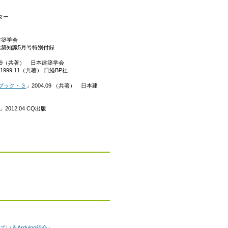
ター
本建築学会
 建築知識5月号特別付録
9.09（共著） 日本建築学会
1999.11（共著） 日経BP社
ブック・３
」2004.09 （共著） 日本建
」2012.04 CQ出版
いるArduino紹介
」