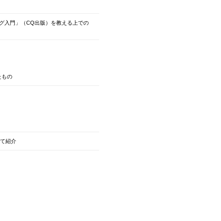
グラミング入門」（CQ出版）を教える上での
たもの
って紹介