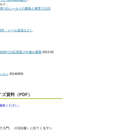
ールド」
ino用３Gシールドの開発と教育での活
隔操作・メール送信など）
介
るM2Mでの応用及び今後の展開
2013.02
ション
20140926
マイズ資料（PDF）
でご連絡ください。
グラミング入門」（CQ出版）に出てくるサン