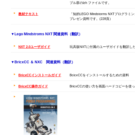
プル群のlzh ファイルです。
教材テキスト
「知的LEGO Mindstorms NXTプロ
プレゼン資料です。(228頁）
▼Lego Mindstroms NXT 関連資料（翻訳）
NXT 2.0ユーザガイド
玩具版NXTに付属のユーザガイドを翻訳し
▼BricxCC ＆ NXC 関連資料（翻訳）
BricxCCインストールガイド
BcicxCCをインストールするための資料
BricxCC操作ガイド
BricxCCの使い方を画面ハードコピーを使