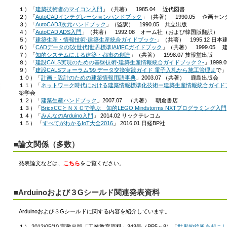
１）「
建築技術者のマイコン入門
」（共著） 1985.04 近代図書
２）「
AutoCADインテグレーションハンドブック
」（共著） 1990.05 企画セン
３）「
AutoCAD3次元ハンドブック
」（監訳） 1990.05 共立出版
４）「
AutoCAD ADS入門
」（共著） 1992.08 オーム社（および韓国版翻訳）
５）「
建築生産・情報技術-建築生産統合ガイドブック-
」（共著） 1995.12 日
６）「
CADデータの[次世代]世界標準IAI/IFCガイドブック
」（共著） 1999.05
７）「
知的システムによる建築・都市の創造
」（共著） 1998.07 技報堂出版
８）「
建設CALS実現のための基盤技術-建築生産情報統合ガイドブック２-
」199
９）「
建設CALSフォーラム’99 データ交換実践ガイド 電子入札から施工管理ま
で」
１０）「
計画・設計のための建築情報用語事典
」2003.07 （共著） 鹿島出版会
１１）「
ネットワーク時代における建築情報標準化技術ー建築生産情報統合ガイド
築学会
１２）「
建築生産ハンドブック
」2007.07 （共著） 朝倉書店
１３）「
BricxCCとＮＸＣで学ぶ 知的LEGO Mindstorms NXTプログラミング入門
１４）「
みんなのArduino入門
」 2014.02 リックテレコム
１５） 「
すべてがわかるIoT大全2016
」 2016.01 日経BP社
■論文関係（多数）
発表論文などは、
こちら
をご覧ください。
■Arduinoおよび３Gシールド関連発表資料
Arduinoおよび３Gシールドに関する内容を紹介しています。
１） 2012/05/10 実教出版「工業教育資料」343号（PP5～8）「
世界的旋風を起こして