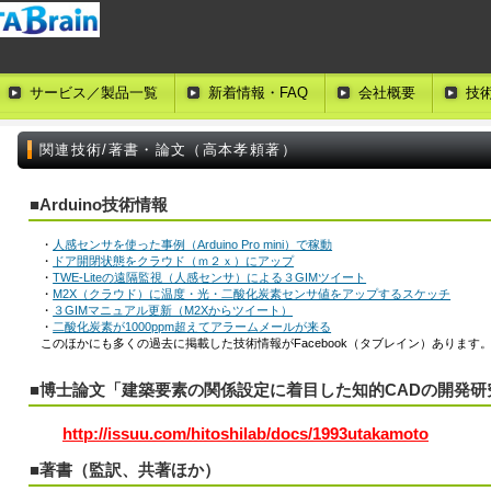
サービス／製品一覧
新着情報・FAQ
会社概要
技
関連技術/著書・論文（高本孝頼著）
■Arduino技術情報
・
人感センサを使った事例（Arduino Pro mini）で稼動
・
ドア開閉状態をクラウド（ｍ２ｘ）にアップ
・
TWE-Liteの遠隔監視（人感センサ）による３GIMツイート
・
M2X（クラウド）に温度・光・二酸化炭素センサ値をアップするスケッチ
・
３GIMマニュアル更新（M2Xからツイート）
・
二酸化炭素が1000ppm超えてアラームメールが来る
このほかにも多くの過去に掲載した技術情報がFacebook（タブレイン）あります
■博士論文「建築要素の関係設定に着目した知的CADの開発研究
http://issuu.com/hitoshilab/docs/1993utakamoto
■著書（監訳、共著ほか）