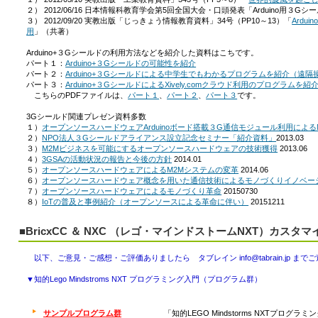
２） 2012/06/16 日本情報科教育学会第5回全国大会・口頭発表「Arduino用３Gシ
３） 2012/09/20 実教出版「じっきょう情報教育資料」34号（PP10～13）「
Ardu
用
」（共著）
Arduino+３Gシールドの利用方法などを紹介した資料はこちです。
パート１：
Arduino+３Gシールドの可能性を紹介
パート２：
Arduino+３Gシールドによる中学生でもわかるプログラムを紹介（遠
パート３：
Arduino+３GシールドによるXively.comクラウド利用のプログラムを紹
こちらのPDFファイルは、
パート１
、
パート２
、
パート３
です。
3Gシールド関連プレゼン資料多数
１）
オープンソースハードウェアArduinoボード搭載３G通信モジュール利用によ
２）
NPO法人３Gシールドアライアンス設立記念セミナー「紹介資料」
2013.03
３）
M2Mビジネスを可能にするオープンソースハードウェアの技術獲得
2013.06
４）
3GSAの活動状況の報告と今後の方針
2014.01
５）
オープンソースハードウェアによるM2Mシステムの変革
2014.06
６）
オープンソースハードウェア概念を用いた通信技術によるモノづくりイノベー
７）
オープンソースハードウェアによるモノづくり革命
20150730
８）
IoTの普及と事例紹介（オープンソースによる革命に伴い）
20151211
■BricxCC ＆ NXC （レゴ・マインドストームNXT）カスタ
以下、ご意見・ご感想・ご評価ありましたら タブレイン info@tabrain.jp ま
▼知的Lego Mindstroms NXT プログラミング入門（プログラム群）
サンプルプログラム群
「知的LEGO Mindstorms NXTプロ